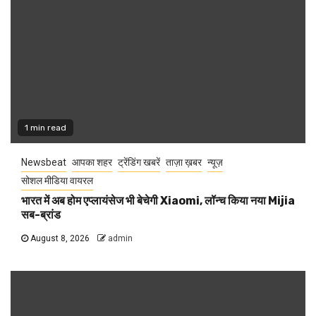
1 min read
Newsbeat
आपका शहर
ट्रेंडिंग खबरें
ताज़ा ख़बर
न्यूज़
सोशल मीडिया वायरल
भारत में अब होम एप्लायंसेज भी बेचेगी Xiaomi, लॉन्च किया नया Mijia
सब-ब्रांड
August 8, 2026
admin