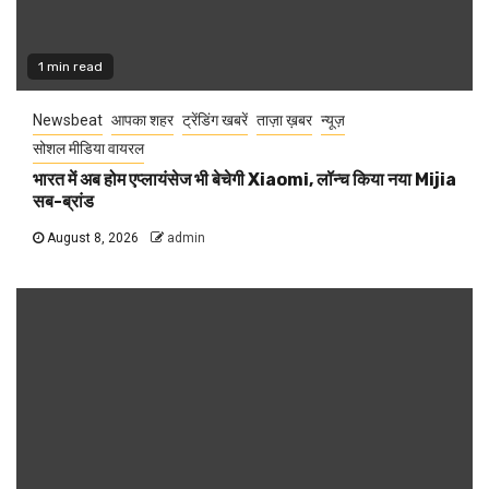
1 min read
Newsbeat
आपका शहर
ट्रेंडिंग खबरें
ताज़ा ख़बर
न्यूज़
सोशल मीडिया वायरल
भारत में अब होम एप्लायंसेज भी बेचेगी Xiaomi, लॉन्च किया नया Mijia
सब-ब्रांड
August 8, 2026
admin