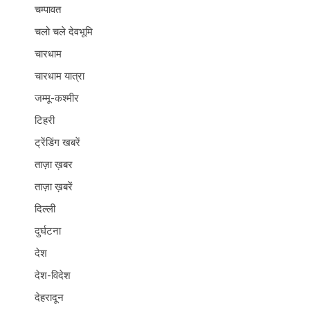
चम्पावत
चलो चले देवभूमि
चारधाम
चारधाम यात्रा
जम्मू-कश्मीर
टिहरी
ट्रेंडिंग खबरें
ताज़ा ख़बर
ताज़ा ख़बरें
दिल्ली
दुर्घटना
देश
देश-विदेश
देहरादून