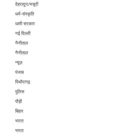
देहरादून/मसूरी
धर्म-संस्कृति
धामी सरकार
नई दिल्ली
नैनीताल
नैनीताल
न्यूज़
पंजाब
पिथौरागढ़
पुलिस
पौड़ी
बिहार
भारत
भारत