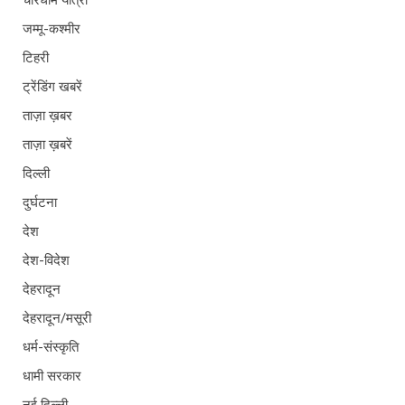
चारधाम यात्रा
जम्मू-कश्मीर
टिहरी
ट्रेंडिंग खबरें
ताज़ा ख़बर
ताज़ा ख़बरें
दिल्ली
दुर्घटना
देश
देश-विदेश
देहरादून
देहरादून/मसूरी
धर्म-संस्कृति
धामी सरकार