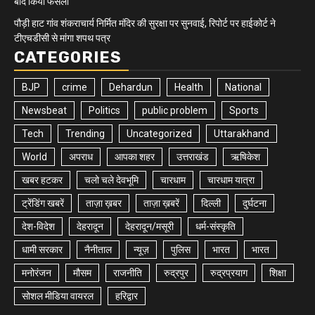
बाद किया फैसला
पौड़ी हाट गांव शंकराचार्य निर्मित मंदिर की सुरक्षा पर सुनवाई, रिपोर्ट पर हाईकोर्ट ने
टीएचडीसी से मांगा शपथ पत्र
CATEGORIES
BJP
crime
Dehardun
Health
National
Newsbeat
Politics
public problem
Sports
Tech
Trending
Uncategorized
Uttarakhand
World
अपराध
आपका शहर
उत्तराखंड
ऋषिकेश
खबर हटकर
चलो चले देवभूमि
चारधाम
चारधाम यात्रा
ट्रेंडिंग खबरें
ताज़ा ख़बर
ताज़ा ख़बरें
दिल्ली
दुर्घटना
देश-विदेश
देहरादून
देहरादून/मसूरी
धर्म-संस्कृति
धामी सरकार
नैनीताल
न्यूज़
पुलिस
भारत
भारत
मनोरंजन
मौसम
राजनीति
रुद्रपुर
रुद्रप्रयाग
शिक्षा
सोशल मीडिया वायरल
हरिद्वार