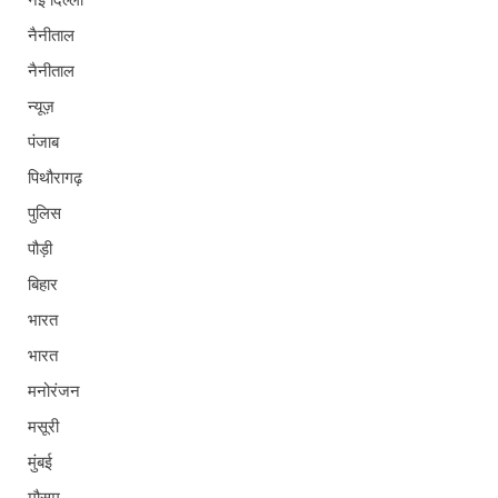
नई दिल्ली
नैनीताल
नैनीताल
न्यूज़
पंजाब
पिथौरागढ़
पुलिस
पौड़ी
बिहार
भारत
भारत
मनोरंजन
मसूरी
मुंबई