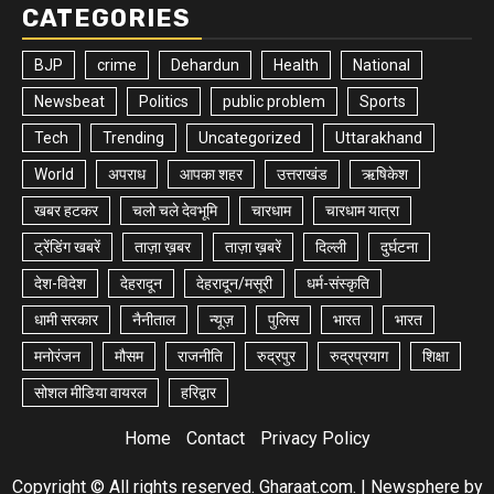
CATEGORIES
BJP
crime
Dehardun
Health
National
Newsbeat
Politics
public problem
Sports
Tech
Trending
Uncategorized
Uttarakhand
World
अपराध
आपका शहर
उत्तराखंड
ऋषिकेश
खबर हटकर
चलो चले देवभूमि
चारधाम
चारधाम यात्रा
ट्रेंडिंग खबरें
ताज़ा ख़बर
ताज़ा ख़बरें
दिल्ली
दुर्घटना
देश-विदेश
देहरादून
देहरादून/मसूरी
धर्म-संस्कृति
धामी सरकार
नैनीताल
न्यूज़
पुलिस
भारत
भारत
मनोरंजन
मौसम
राजनीति
रुद्रपुर
रुद्रप्रयाग
शिक्षा
सोशल मीडिया वायरल
हरिद्वार
Home
Contact
Privacy Policy
Copyright © All rights reserved. Gharaat.com.
|
Newsphere
by