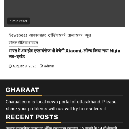
1 min read
Newsbeat
आपका शहर
ट्रेंडिंग खबरें
ताज़ा ख़बर
न्यूज़
सोशल मीडिया वायरल
भारत में अब होम एप्लायंसेज भी बेचेगी Xiaomi, लॉन्च किया नया Mijia
सब-ब्रांड
August 8, 2026
admin
GHARAAT
Gharaat.com is local news portal of uttarakhand. Please
share your problems with us, will try to resolves it.
RECENT POSTS
कैलाश मानसरोवर यात्रा का अंतिम दल पहुंचा टनकपुर, 12 राज्यों के 44 तीर्थयात्री