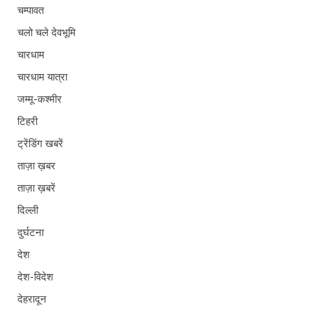
चम्पावत
चलो चले देवभूमि
चारधाम
चारधाम यात्रा
जम्मू-कश्मीर
टिहरी
ट्रेंडिंग खबरें
ताज़ा ख़बर
ताज़ा ख़बरें
दिल्ली
दुर्घटना
देश
देश-विदेश
देहरादून