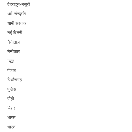
देहरादून/मसूरी
धर्म-संस्कृति
धामी सरकार
नई दिल्ली
नैनीताल
नैनीताल
न्यूज़
पंजाब
पिथौरागढ़
पुलिस
पौड़ी
बिहार
भारत
भारत