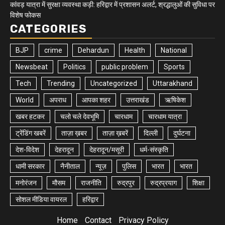
कांवड़ यात्रा में सुरक्षा व्यवस्था कड़ी: हरिद्वार में प्रशासन अलर्ट, श्रद्धालुओं की सुविधा पर
विशेष फोकस
CATEGORIES
BJP
crime
Dehardun
Health
National
Newsbeat
Politics
public problem
Sports
Tech
Trending
Uncategorized
Uttarakhand
World
अपराध
आपका शहर
उत्तराखंड
ऋषिकेश
खबर हटकर
चलो चले देवभूमि
चारधाम
चारधाम यात्रा
ट्रेंडिंग खबरें
ताज़ा ख़बर
ताज़ा ख़बरें
दिल्ली
दुर्घटना
देश-विदेश
देहरादून
देहरादून/मसूरी
धर्म-संस्कृति
धामी सरकार
नैनीताल
न्यूज़
पुलिस
भारत
भारत
मनोरंजन
मौसम
राजनीति
रुद्रपुर
रुद्रप्रयाग
शिक्षा
सोशल मीडिया वायरल
हरिद्वार
Home
Contact
Privacy Policy