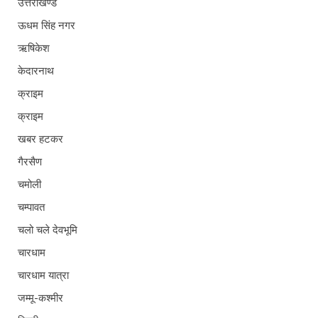
उत्तराखण्ड
ऊधम सिंह नगर
ऋषिकेश
केदारनाथ
क्राइम
क्राइम
खबर हटकर
गैरसैण
चमोली
चम्पावत
चलो चले देवभूमि
चारधाम
चारधाम यात्रा
जम्मू-कश्मीर