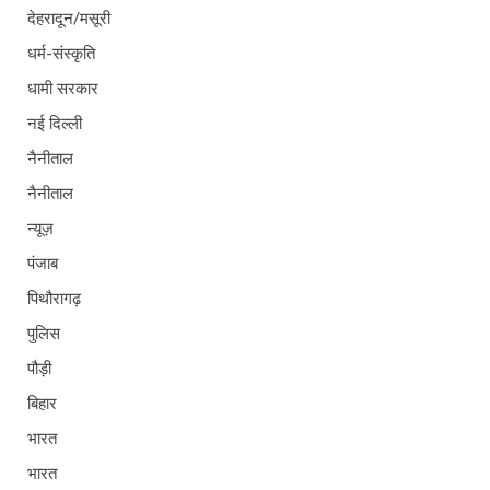
देहरादून/मसूरी
धर्म-संस्कृति
धामी सरकार
नई दिल्ली
नैनीताल
नैनीताल
न्यूज़
पंजाब
पिथौरागढ़
पुलिस
पौड़ी
बिहार
भारत
भारत