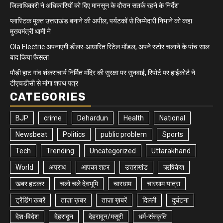
जिलाधिकारी ने अधिकारियों को दिए मानसून के दौरान सतर्क रहने के निर्देश
प्लास्टिक मुक्त उत्तराखंड बनाने की अपील, पर्यटकों से जिम्मेदारी निभाने को कहा
मुख्यमंत्री धामी ने
Ola Electric अपनाएगी डीलर-आधारित रिटेल मॉडल, अपने स्टोर चलाने के पांच साल
बाद किया फैसला
पौड़ी हाट गांव शंकराचार्य निर्मित मंदिर की सुरक्षा पर सुनवाई, रिपोर्ट पर हाईकोर्ट ने
टीएचडीसी से मांगा शपथ पत्र
CATEGORIES
BJP
crime
Dehardun
Health
National
Newsbeat
Politics
public problem
Sports
Tech
Trending
Uncategorized
Uttarakhand
World
अपराध
आपका शहर
उत्तराखंड
ऋषिकेश
खबर हटकर
चलो चले देवभूमि
चारधाम
चारधाम यात्रा
ट्रेंडिंग खबरें
ताज़ा ख़बर
ताज़ा ख़बरें
दिल्ली
दुर्घटना
देश-विदेश
देहरादून
देहरादून/मसूरी
धर्म-संस्कृति