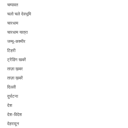
चम्पावत
चलो चले देवभूमि
चारधाम
चारधाम यात्रा
जम्मू-कश्मीर
टिहरी
ट्रेंडिंग खबरें
ताज़ा ख़बर
ताज़ा ख़बरें
दिल्ली
दुर्घटना
देश
देश-विदेश
देहरादून