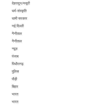
देहरादून/मसूरी
धर्म-संस्कृति
धामी सरकार
नई दिल्ली
नैनीताल
नैनीताल
न्यूज़
पंजाब
पिथौरागढ़
पुलिस
पौड़ी
बिहार
भारत
भारत