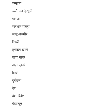
चम्पावत
चलो चले देवभूमि
चारधाम
चारधाम यात्रा
जम्मू-कश्मीर
टिहरी
ट्रेंडिंग खबरें
ताज़ा ख़बर
ताज़ा ख़बरें
दिल्ली
दुर्घटना
देश
देश-विदेश
देहरादून