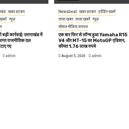
ाखंड
खबर हटकर
Newsbeat
खबर हटकर
ट्रेंडिंग खबरें
ख़बरें
न्यूज़
ताज़ा ख़बर
ताज़ा ख़बरें
न्यूज़
ल
सोशल मीडिया वायरल
बड़ी कार्रवाई: उत्तराखंड में
एक बार फिर से लॉन्च हुआ Yamaha R15
्राप्त राजनीतिक दल
V4 और MT-15 का MotoGP एडिशन,
हटाए गए
कीमत 1.76 लाख रुपये
admin
August 5, 2026
admin