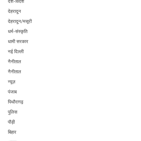
देश-विदेश
देहरादून
देहरादून/मसूरी
धर्म-संस्कृति
धामी सरकार
नई दिल्ली
नैनीताल
नैनीताल
न्यूज़
पंजाब
पिथौरागढ़
पुलिस
पौड़ी
बिहार