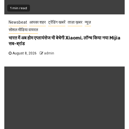
1 min read
Newsbeat
आपका शहर
ट्रेंडिंग खबरें
ताज़ा ख़बर
न्यूज़
सोशल मीडिया वायरल
भारत में अब होम एप्लायंसेज भी बेचेगी Xiaomi, लॉन्च किया नया Mijia
सब-ब्रांड
August 8, 2026
admin