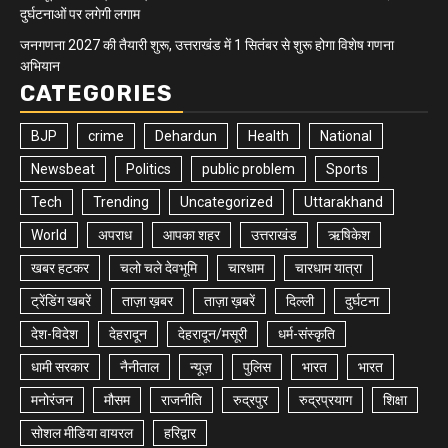
दुर्घटनाओं पर लगेगी लगाम
जनगणना 2027 की तैयारी शुरू, उत्तराखंड में 1 सितंबर से शुरू होगा विशेष गणना
अभियान
CATEGORIES
BJP
crime
Dehardun
Health
National
Newsbeat
Politics
public problem
Sports
Tech
Trending
Uncategorized
Uttarakhand
World
अपराध
आपका शहर
उत्तराखंड
ऋषिकेश
खबर हटकर
चलो चले देवभूमि
चारधाम
चारधाम यात्रा
ट्रेंडिंग खबरें
ताज़ा ख़बर
ताज़ा ख़बरें
दिल्ली
दुर्घटना
देश-विदेश
देहरादून
देहरादून/मसूरी
धर्म-संस्कृति
धामी सरकार
नैनीताल
न्यूज़
पुलिस
भारत
भारत
मनोरंजन
मौसम
राजनीति
रुद्रपुर
रुद्रप्रयाग
शिक्षा
सोशल मीडिया वायरल
हरिद्वार