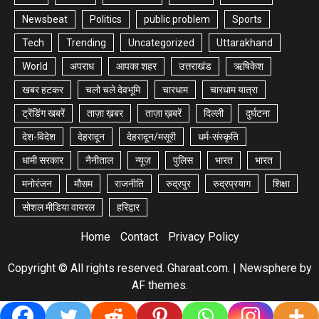
Newsbeat
Politics
public problem
Sports
Tech
Trending
Uncategorized
Uttarakhand
World
अपराध
आपका शहर
उत्तराखंड
ऋषिकेश
खबर हटकर
चलो चले देवभूमि
चारधाम
चारधाम यात्रा
ट्रेंडिंग खबरें
ताज़ा ख़बर
ताज़ा ख़बरें
दिल्ली
दुर्घटना
देश-विदेश
देहरादून
देहरादून/मसूरी
धर्म-संस्कृति
धामी सरकार
नैनीताल
न्यूज़
पुलिस
भारत
भारत
मनोरंजन
मौसम
राजनीति
रुद्रपुर
रुद्रप्रयाग
शिक्षा
सोशल मीडिया वायरल
हरिद्वार
Home
Contact
Privacy Policy
Copyright © All rights reserved. Gharaat.com.
|
Newsphere
by
AF themes.