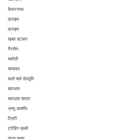
केदारनाथ
क्राइम
क्राइम
खबर हटकर
गैरसैण
चमोली
चम्पावत
चलो चले देवभूमि
चारधाम
चारधाम यात्रा
जम्मू-कश्मीर
टिहरी
ट्रेंडिंग खबरें
ताज़ा ख़बर