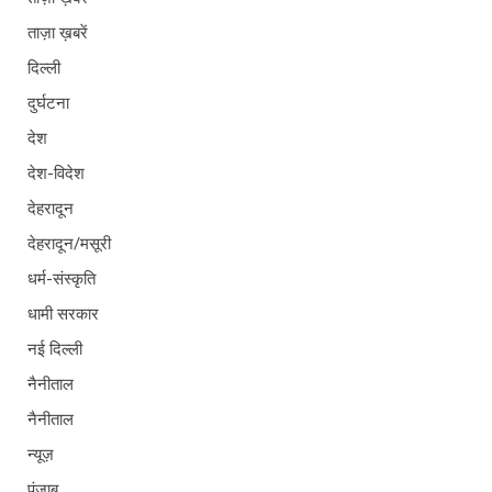
ताज़ा ख़बरें
दिल्ली
दुर्घटना
देश
देश-विदेश
देहरादून
देहरादून/मसूरी
धर्म-संस्कृति
धामी सरकार
नई दिल्ली
नैनीताल
नैनीताल
न्यूज़
पंजाब