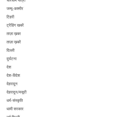
चारधाम यात्रा
जम्मू-कश्मीर
टिहरी
ट्रेंडिंग खबरें
ताज़ा ख़बर
ताज़ा ख़बरें
दिल्ली
दुर्घटना
देश
देश-विदेश
देहरादून
देहरादून/मसूरी
धर्म-संस्कृति
धामी सरकार