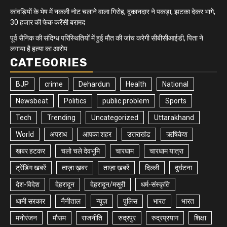
कांवड़ियों के भेष में नकली नोट चलाने वाला गिरोह, दुकानदार ने पकड़ा, झटका देकर भागे,
30 हजार की फेक करेंसी बरामद
पूर्व सैनिक की संदिग्ध परिस्थितियों में हुई मौत की जांच करेगी सीबीसीआईडी, पिता ने
लगाया है हत्या का आरोप
CATEGORIES
BJP
crime
Dehardun
Health
National
Newsbeat
Politics
public problem
Sports
Tech
Trending
Uncategorized
Uttarakhand
World
अपराध
आपका शहर
उत्तराखंड
ऋषिकेश
खबर हटकर
चलो चले देवभूमि
चारधाम
चारधाम यात्रा
ट्रेंडिंग खबरें
ताज़ा ख़बर
ताज़ा ख़बरें
दिल्ली
दुर्घटना
देश-विदेश
देहरादून
देहरादून/मसूरी
धर्म-संस्कृति
धामी सरकार
नैनीताल
न्यूज़
पुलिस
भारत
भारत
मनोरंजन
मौसम
राजनीति
रुद्रपुर
रुद्रप्रयाग
शिक्षा