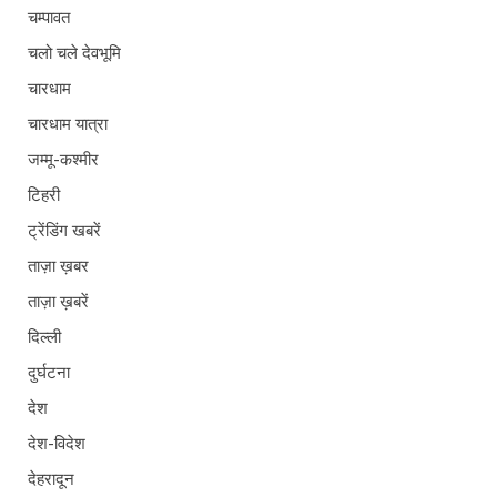
चम्पावत
चलो चले देवभूमि
चारधाम
चारधाम यात्रा
जम्मू-कश्मीर
टिहरी
ट्रेंडिंग खबरें
ताज़ा ख़बर
ताज़ा ख़बरें
दिल्ली
दुर्घटना
देश
देश-विदेश
देहरादून