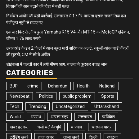
किसानों की आय बढ़ाने की दिशा में बड़ी पहल
निर्वाचन आयोग की बड़ी कार्रवाई: उत्तराखंड में 17 गैर-मान्यता प्राप्त राजनीतिक दल
पंजीकृत सूची से हटाए गए
एक बार फिर से लॉन्च हुआ Yamaha R15 V4 और MT-15 का MotoGP एडिशन,
कीमत 1.76 लाख रुपये
उत्तराखंड के इन 2 जिलों में आज बहुत भारी बारिश का अलर्ट, स्कूलों-आंगनबाड़ी केंद्रों
की छुट्टी, CM ने की ये अपील
डोईवाला में चलती कार में लगी भीषण आग, चालक ने कूदकर बचाई जान
CATEGORIES
BJP
crime
Dehardun
Health
National
Newsbeat
Politics
public problem
Sports
Tech
Trending
Uncategorized
Uttarakhand
World
अपराध
आपका शहर
उत्तराखंड
ऋषिकेश
खबर हटकर
चलो चले देवभूमि
चारधाम
चारधाम यात्रा
ट्रेंडिंग खबरें
ताज़ा ख़बर
ताज़ा ख़बरें
दिल्ली
दुर्घटना