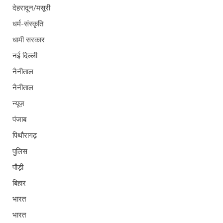
देहरादून/मसूरी
धर्म-संस्कृति
धामी सरकार
नई दिल्ली
नैनीताल
नैनीताल
न्यूज़
पंजाब
पिथौरागढ़
पुलिस
पौड़ी
बिहार
भारत
भारत