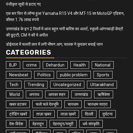
पंजीकृत सूची से हटाए गए
एक बार फिर से लॉन्च हुआ Yamaha R15 V4 और MT-15 का MotoGP एडिशन,
कीमत 1.76 लाख रुपये
उत्तराखंड के इन 2 जिलों में आज बहुत भारी बारिश का अलर्ट, स्कूलों-आंगनबाड़ी केंद्रों
की छुट्टी, CM ने की ये अपील
डोईवाला में चलती कार में लगी भीषण आग, चालक ने कूदकर बचाई जान
CATEGORIES
BJP
crime
Dehardun
Health
National
Newsbeat
Politics
public problem
Sports
Tech
Trending
Uncategorized
Uttarakhand
World
अपराध
आपका शहर
उत्तराखंड
ऋषिकेश
खबर हटकर
चलो चले देवभूमि
चारधाम
चारधाम यात्रा
ट्रेंडिंग खबरें
ताज़ा ख़बर
ताज़ा ख़बरें
दिल्ली
दुर्घटना
देश-विदेश
देहरादून
देहरादून/मसूरी
धर्म-संस्कृति