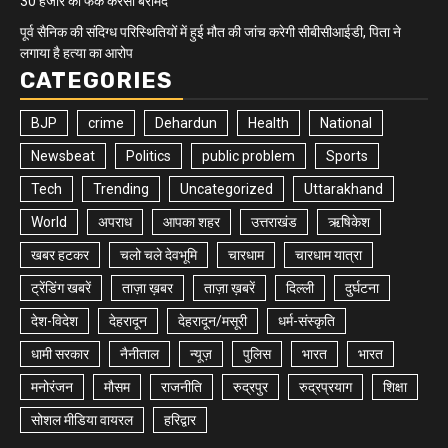
30 हजार की फेक करेंसी बरामद
पूर्व सैनिक की संदिग्ध परिस्थितियों में हुई मौत की जांच करेगी सीबीसीआईडी, पिता ने
लगाया है हत्या का आरोप
CATEGORIES
BJP
crime
Dehardun
Health
National
Newsbeat
Politics
public problem
Sports
Tech
Trending
Uncategorized
Uttarakhand
World
अपराध
आपका शहर
उत्तराखंड
ऋषिकेश
खबर हटकर
चलो चले देवभूमि
चारधाम
चारधाम यात्रा
ट्रेंडिंग खबरें
ताज़ा ख़बर
ताज़ा ख़बरें
दिल्ली
दुर्घटना
देश-विदेश
देहरादून
देहरादून/मसूरी
धर्म-संस्कृति
धामी सरकार
नैनीताल
न्यूज़
पुलिस
भारत
भारत
मनोरंजन
मौसम
राजनीति
रुद्रपुर
रुद्रप्रयाग
शिक्षा
सोशल मीडिया वायरल
हरिद्वार