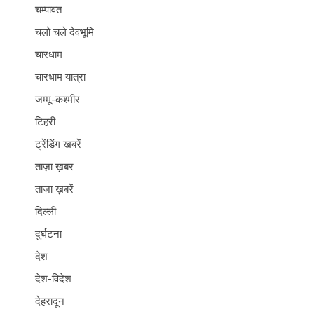
चम्पावत
चलो चले देवभूमि
चारधाम
चारधाम यात्रा
जम्मू-कश्मीर
टिहरी
ट्रेंडिंग खबरें
ताज़ा ख़बर
ताज़ा ख़बरें
दिल्ली
दुर्घटना
देश
देश-विदेश
देहरादून