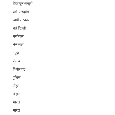
देहरादून/मसूरी
धर्म-संस्कृति
धामी सरकार
नई दिल्ली
नैनीताल
नैनीताल
न्यूज़
पंजाब
पिथौरागढ़
पुलिस
पौड़ी
बिहार
भारत
भारत