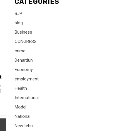
CATEGORIES
BJP
blog
Business
CONGRESS
crime
Dehardun
Economy
t
employment
,
Health
ी
International
Model
National
New tehri