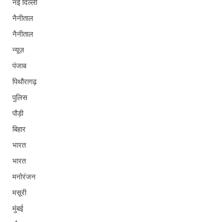
नई दिल्ली
नैनीताल
नैनीताल
न्यूज़
पंजाब
पिथौरागढ़
पुलिस
पौड़ी
बिहार
भारत
भारत
मनोरंजन
मसूरी
मुंबई