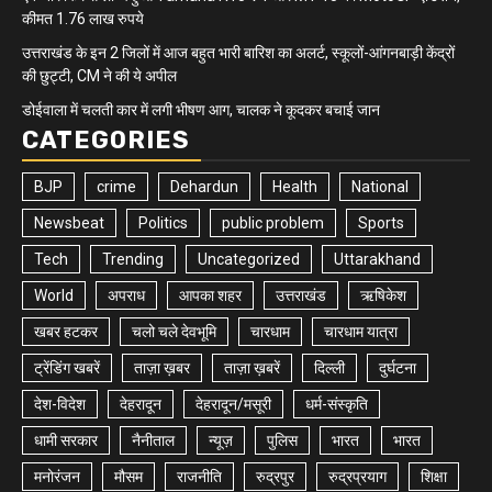
कीमत 1.76 लाख रुपये
उत्तराखंड के इन 2 जिलों में आज बहुत भारी बारिश का अलर्ट, स्कूलों-आंगनबाड़ी केंद्रों
की छुट्टी, CM ने की ये अपील
डोईवाला में चलती कार में लगी भीषण आग, चालक ने कूदकर बचाई जान
CATEGORIES
BJP
crime
Dehardun
Health
National
Newsbeat
Politics
public problem
Sports
Tech
Trending
Uncategorized
Uttarakhand
World
अपराध
आपका शहर
उत्तराखंड
ऋषिकेश
खबर हटकर
चलो चले देवभूमि
चारधाम
चारधाम यात्रा
ट्रेंडिंग खबरें
ताज़ा ख़बर
ताज़ा ख़बरें
दिल्ली
दुर्घटना
देश-विदेश
देहरादून
देहरादून/मसूरी
धर्म-संस्कृति
धामी सरकार
नैनीताल
न्यूज़
पुलिस
भारत
भारत
मनोरंजन
मौसम
राजनीति
रुद्रपुर
रुद्रप्रयाग
शिक्षा