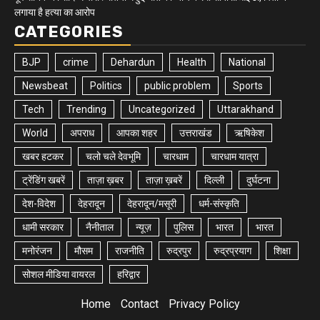
लगाया है हत्या का आरोप
CATEGORIES
BJP
crime
Dehardun
Health
National
Newsbeat
Politics
public problem
Sports
Tech
Trending
Uncategorized
Uttarakhand
World
अपराध
आपका शहर
उत्तराखंड
ऋषिकेश
खबर हटकर
चलो चले देवभूमि
चारधाम
चारधाम यात्रा
ट्रेंडिंग खबरें
ताज़ा ख़बर
ताज़ा ख़बरें
दिल्ली
दुर्घटना
देश-विदेश
देहरादून
देहरादून/मसूरी
धर्म-संस्कृति
धामी सरकार
नैनीताल
न्यूज़
पुलिस
भारत
भारत
मनोरंजन
मौसम
राजनीति
रुद्रपुर
रुद्रप्रयाग
शिक्षा
सोशल मीडिया वायरल
हरिद्वार
Home
Contact
Privacy Policy