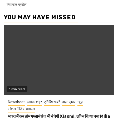
हिमाचल प्रदेश
YOU MAY HAVE MISSED
1 min read
Newsbeat
आपका शहर
ट्रेंडिंग खबरें
ताज़ा ख़बर
न्यूज़
सोशल मीडिया वायरल
भारत में अब होम एप्लायंसेज भी बेचेगी Xiaomi, लॉन्च किया नया Mijia