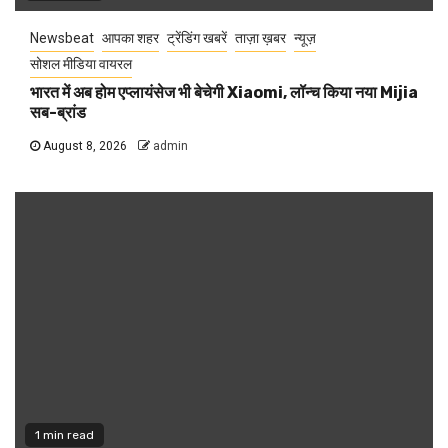
Newsbeat
आपका शहर
ट्रेंडिंग खबरें
ताज़ा ख़बर
न्यूज़
सोशल मीडिया वायरल
भारत में अब होम एप्लायंसेज भी बेचेगी Xiaomi, लॉन्च किया नया Mijia
सब-ब्रांड
August 8, 2026
admin
1 min read