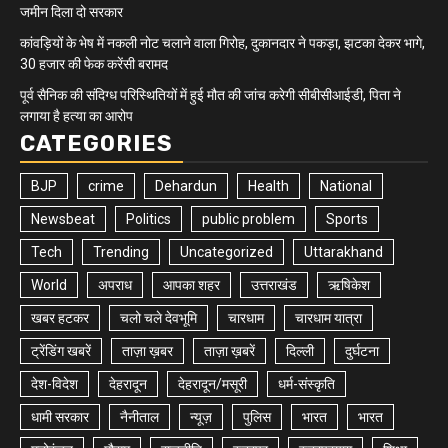
जमीन दिला दो सरकार
कांवड़ियों के भेष में नकली नोट चलाने वाला गिरोह, दुकानदार ने पकड़ा, झटका देकर भागे,
30 हजार की फेक करेंसी बरामद
पूर्व सैनिक की संदिग्ध परिस्थितियों में हुई मौत की जांच करेगी सीबीसीआईडी, पिता ने
लगाया है हत्या का आरोप
CATEGORIES
BJP
crime
Dehardun
Health
National
Newsbeat
Politics
public problem
Sports
Tech
Trending
Uncategorized
Uttarakhand
World
अपराध
आपका शहर
उत्तराखंड
ऋषिकेश
खबर हटकर
चलो चले देवभूमि
चारधाम
चारधाम यात्रा
ट्रेंडिंग खबरें
ताज़ा ख़बर
ताज़ा ख़बरें
दिल्ली
दुर्घटना
देश-विदेश
देहरादून
देहरादून/मसूरी
धर्म-संस्कृति
धामी सरकार
नैनीताल
न्यूज़
पुलिस
भारत
भारत