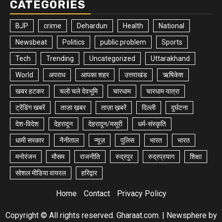
CATEGORIES
BJP
crime
Dehardun
Health
National
Newsbeat
Politics
public problem
Sports
Tech
Trending
Uncategorized
Uttarakhand
World
अपराध
आपका शहर
उत्तराखंड
ऋषिकेश
खबर हटकर
चलो चले देवभूमि
चारधाम
चारधाम यात्रा
ट्रेंडिंग खबरें
ताज़ा ख़बर
ताज़ा ख़बरें
दिल्ली
दुर्घटना
देश-विदेश
देहरादून
देहरादून/मसूरी
धर्म-संस्कृति
धामी सरकार
नैनीताल
न्यूज़
पुलिस
भारत
भारत
मनोरंजन
मौसम
राजनीति
रुद्रपुर
रुद्रप्रयाग
शिक्षा
सोशल मीडिया वायरल
हरिद्वार
Home
Contact
Privacy Policy
Copyright © All rights reserved. Gharaat.com.
|
Newsphere
by