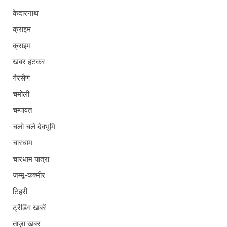
केदारनाथ
क्राइम
क्राइम
खबर हटकर
गैरसैण
चमोली
चम्पावत
चलो चले देवभूमि
चारधाम
चारधाम यात्रा
जम्मू-कश्मीर
टिहरी
ट्रेंडिंग खबरें
ताज़ा ख़बर