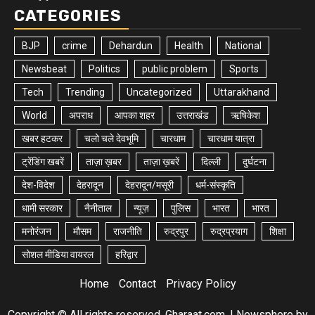
CATEGORIES
BJP
crime
Dehardun
Health
National
Newsbeat
Politics
public problem
Sports
Tech
Trending
Uncategorized
Uttarakhand
World
अपराध
आपका शहर
उत्तराखंड
ऋषिकेश
खबर हटकर
चलो चले देवभूमि
चारधाम
चारधाम यात्रा
ट्रेंडिंग खबरें
ताज़ा ख़बर
ताज़ा ख़बरें
दिल्ली
दुर्घटना
देश-विदेश
देहरादून
देहरादून/मसूरी
धर्म-संस्कृति
धामी सरकार
नैनीताल
न्यूज़
पुलिस
भारत
भारत
मनोरंजन
मौसम
राजनीति
रुद्रपुर
रुद्रप्रयाग
शिक्षा
सोशल मीडिया वायरल
हरिद्वार
Home
Contact
Privacy Policy
Copyright © All rights reserved. Gharaat.com.
|
Newsphere
by