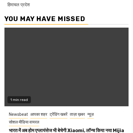
हिमाचल प्रदेश
YOU MAY HAVE MISSED
1 min read
Newsbeat
आपका शहर
ट्रेंडिंग खबरें
ताज़ा ख़बर
न्यूज़
सोशल मीडिया वायरल
भारत में अब होम एप्लायंसेज भी बेचेगी Xiaomi, लॉन्च किया नया Mijia