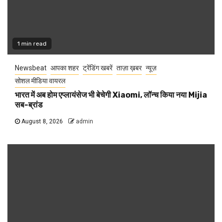
1 min read
Newsbeat
आपका शहर
ट्रेंडिंग खबरें
ताज़ा ख़बर
न्यूज़
सोशल मीडिया वायरल
भारत में अब होम एप्लायंसेज भी बेचेगी Xiaomi, लॉन्च किया नया Mijia
सब-ब्रांड
August 8, 2026
admin