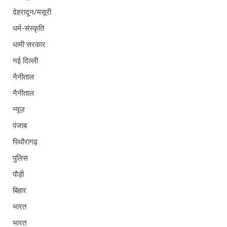
देहरादून/मसूरी
धर्म-संस्कृति
धामी सरकार
नई दिल्ली
नैनीताल
नैनीताल
न्यूज़
पंजाब
पिथौरागढ़
पुलिस
पौड़ी
बिहार
भारत
भारत