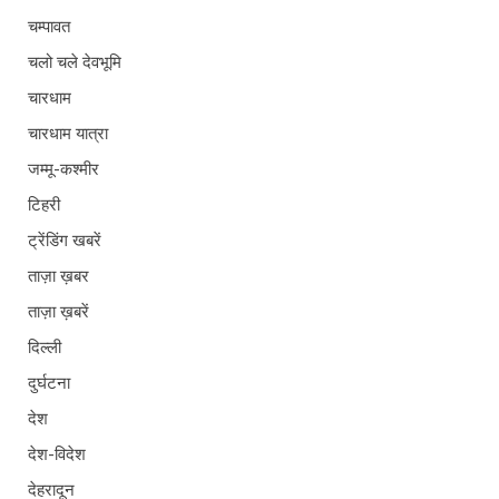
चम्पावत
चलो चले देवभूमि
चारधाम
चारधाम यात्रा
जम्मू-कश्मीर
टिहरी
ट्रेंडिंग खबरें
ताज़ा ख़बर
ताज़ा ख़बरें
दिल्ली
दुर्घटना
देश
देश-विदेश
देहरादून