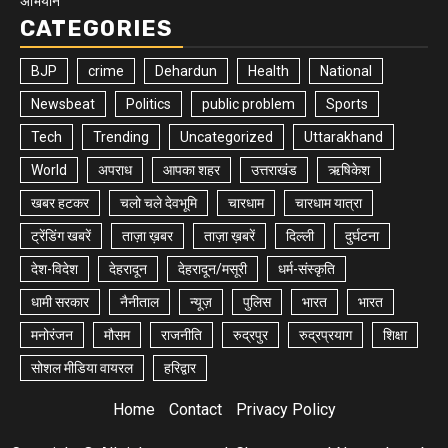
अभियान
CATEGORIES
BJP
crime
Dehardun
Health
National
Newsbeat
Politics
public problem
Sports
Tech
Trending
Uncategorized
Uttarakhand
World
अपराध
आपका शहर
उत्तराखंड
ऋषिकेश
खबर हटकर
चलो चले देवभूमि
चारधाम
चारधाम यात्रा
ट्रेंडिंग खबरें
ताज़ा ख़बर
ताज़ा ख़बरें
दिल्ली
दुर्घटना
देश-विदेश
देहरादून
देहरादून/मसूरी
धर्म-संस्कृति
धामी सरकार
नैनीताल
न्यूज़
पुलिस
भारत
भारत
मनोरंजन
मौसम
राजनीति
रुद्रपुर
रुद्रप्रयाग
शिक्षा
सोशल मीडिया वायरल
हरिद्वार
Home
Contact
Privacy Policy