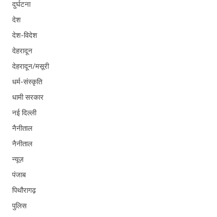
दुर्घटना
देश
देश-विदेश
देहरादून
देहरादून/मसूरी
धर्म-संस्कृति
धामी सरकार
नई दिल्ली
नैनीताल
नैनीताल
न्यूज़
पंजाब
पिथौरागढ़
पुलिस