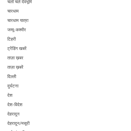
चलो चले देवभूमि
चारधाम
चारधाम यात्रा
जम्मू-कश्मीर
टिहरी
ट्रेंडिंग खबरें
ताज़ा ख़बर
ताज़ा ख़बरें
दिल्ली
दुर्घटना
देश
देश-विदेश
देहरादून
देहरादून/मसूरी