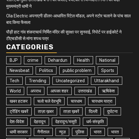
मुख्यमंत्री धामी ने
Ola Electric अपनाएगी डीलर-आधारित रिटेल मॉडल, अपने स्टोर चलाने के पांच साल
बाद किया फैसला
पौड़ी हाट गांव शंकराचार्य निर्मित मंदिर की सुरक्षा पर सुनवाई, रिपोर्ट पर हाईकोर्ट ने
टीएचडीसी से मांगा शपथ पत्र
CATEGORIES
BJP
crime
Dehardun
Health
National
Newsbeat
Politics
public problem
Sports
Tech
Trending
Uncategorized
Uttarakhand
World
अपराध
आपका शहर
उत्तराखंड
ऋषिकेश
खबर हटकर
चलो चले देवभूमि
चारधाम
चारधाम यात्रा
ट्रेंडिंग खबरें
ताज़ा ख़बर
ताज़ा ख़बरें
दिल्ली
दुर्घटना
देश-विदेश
देहरादून
देहरादून/मसूरी
धर्म-संस्कृति
धामी सरकार
नैनीताल
न्यूज़
पुलिस
भारत
भारत