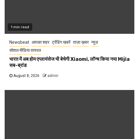
1 min read
Newsbeat
आपका शहर
ट्रेंडिंग खबरें
ताज़ा ख़बर
न्यूज़
सोशल मीडिया वायरल
भारत में अब होम एप्लायंसेज भी बेचेगी Xiaomi, लॉन्च किया नया Mijia
सब-ब्रांड
August 8, 2026
admin