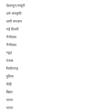
देहरादून/मसूरी
धर्म-संस्कृति
धामी सरकार
नई दिल्ली
नैनीताल
नैनीताल
न्यूज़
पंजाब
पिथौरागढ़
पुलिस
पौड़ी
बिहार
भारत
भारत