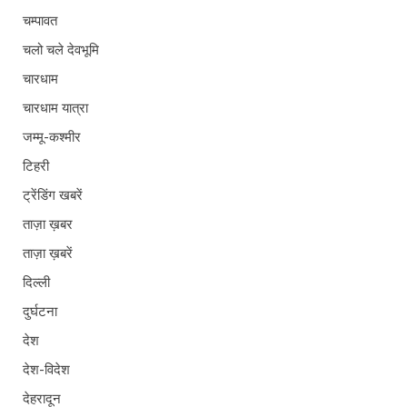
चम्पावत
चलो चले देवभूमि
चारधाम
चारधाम यात्रा
जम्मू-कश्मीर
टिहरी
ट्रेंडिंग खबरें
ताज़ा ख़बर
ताज़ा ख़बरें
दिल्ली
दुर्घटना
देश
देश-विदेश
देहरादून