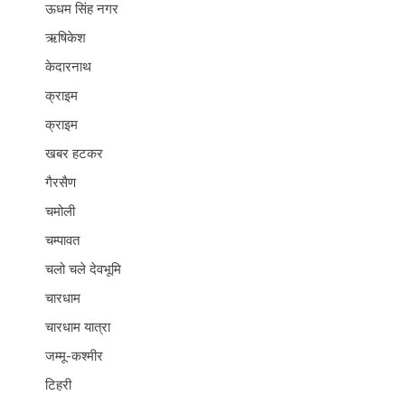
ऊधम सिंह नगर
ऋषिकेश
केदारनाथ
क्राइम
क्राइम
खबर हटकर
गैरसैण
चमोली
चम्पावत
चलो चले देवभूमि
चारधाम
चारधाम यात्रा
जम्मू-कश्मीर
टिहरी