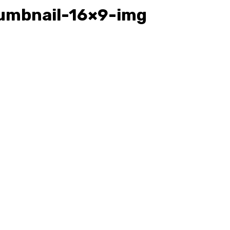
umbnail-16×9-img