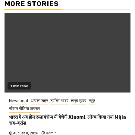
MORE STORIES
1 min read
Newsbeat
आपका शहर
ट्रेंडिंग खबरें
ताज़ा ख़बर
न्यूज़
सोशल मीडिया वायरल
भारत में अब होम एप्लायंसेज भी बेचेगी Xiaomi, लॉन्च किया नया Mijia
सब-ब्रांड
August 8, 2026
admin