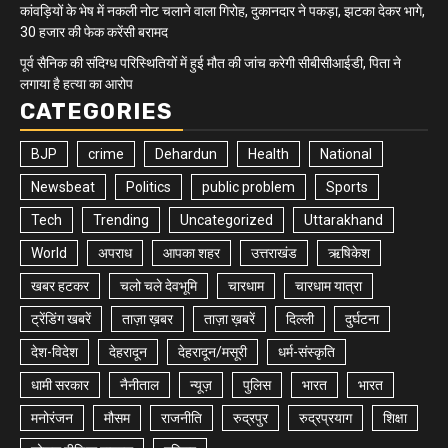
कांवड़ियों के भेष में नकली नोट चलाने वाला गिरोह, दुकानदार ने पकड़ा, झटका देकर भागे,
30 हजार की फेक करेंसी बरामद
पूर्व सैनिक की संदिग्ध परिस्थितियों में हुई मौत की जांच करेगी सीबीसीआईडी, पिता ने
लगाया है हत्या का आरोप
CATEGORIES
BJP
crime
Dehardun
Health
National
Newsbeat
Politics
public problem
Sports
Tech
Trending
Uncategorized
Uttarakhand
World
अपराध
आपका शहर
उत्तराखंड
ऋषिकेश
खबर हटकर
चलो चले देवभूमि
चारधाम
चारधाम यात्रा
ट्रेंडिंग खबरें
ताज़ा ख़बर
ताज़ा ख़बरें
दिल्ली
दुर्घटना
देश-विदेश
देहरादून
देहरादून/मसूरी
धर्म-संस्कृति
धामी सरकार
नैनीताल
न्यूज़
पुलिस
भारत
भारत
मनोरंजन
मौसम
राजनीति
रुद्रपुर
रुद्रप्रयाग
शिक्षा