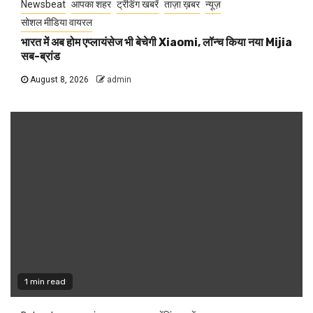
Newsbeat
आपका शहर
ट्रेंडिंग खबरें
ताज़ा ख़बर
न्यूज़
सोशल मीडिया वायरल
भारत में अब होम एप्लायंसेज भी बेचेगी Xiaomi, लॉन्च किया नया Mijia
सब-ब्रांड
August 8, 2026
admin
1 min read