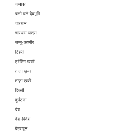
चम्पावत
चलो चले देवभूमि
चारधाम
चारधाम यात्रा
जम्मू-कश्मीर
टिहरी
ट्रेंडिंग खबरें
ताज़ा ख़बर
ताज़ा ख़बरें
दिल्ली
दुर्घटना
देश
देश-विदेश
देहरादून