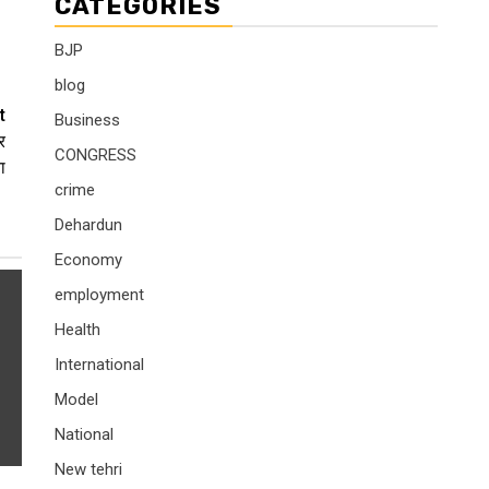
CATEGORIES
BJP
blog
t
Business
र
CONGRESS
ा
crime
Dehardun
Economy
employment
Health
International
Model
National
New tehri