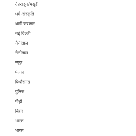
देहरादून/मसूरी
धर्म-संस्कृति
धामी सरकार
नई दिल्ली
नैनीताल
नैनीताल
न्यूज़
पंजाब
पिथौरागढ़
पुलिस
पौड़ी
बिहार
भारत
भारत