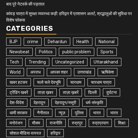
बाद पूरे नेटवर्क की पड़ताल
कांवड़ यात्रा में सुरक्षा व्यवस्था कड़ी: हरिद्वार में प्रशासन अलर्ट, श्रद्धालुओं की सुविधा पर
विशेष फोकस
CATEGORIES
BJP
crime
Dehardun
Health
National
Newsbeat
Politics
public problem
Sports
Tech
Trending
Uncategorized
Uttarakhand
World
अपराध
आपका शहर
उत्तराखंड
ऋषिकेश
खबर हटकर
चलो चले देवभूमि
चारधाम
चारधाम यात्रा
ट्रेंडिंग खबरें
ताज़ा ख़बर
ताज़ा ख़बरें
दिल्ली
दुर्घटना
देश-विदेश
देहरादून
देहरादून/मसूरी
धर्म-संस्कृति
धामी सरकार
नैनीताल
न्यूज़
पुलिस
भारत
भारत
मनोरंजन
मौसम
राजनीति
रुद्रपुर
रुद्रप्रयाग
शिक्षा
सोशल मीडिया वायरल
हरिद्वार