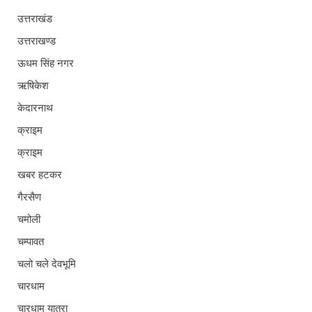
उत्तराखंड
उत्तराखण्ड
ऊधम सिंह नगर
ऋषिकेश
केदारनाथ
क्राइम
क्राइम
खबर हटकर
गैरसैण
चमोली
चम्पावत
चलो चले देवभूमि
चारधाम
चारधाम यात्रा