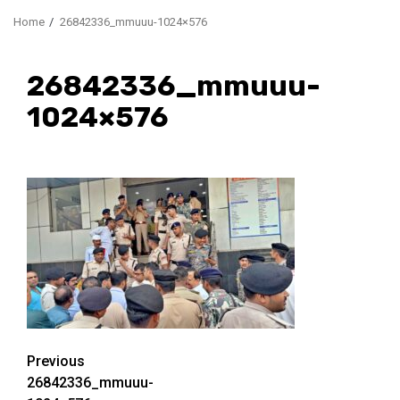
Home
26842336_mmuuu-1024×576
26842336_mmuuu-
1024×576
Continue
Previous
26842336_mmuuu-
Reading